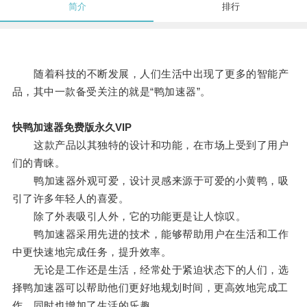
简介
排行
随着科技的不断发展，人们生活中出现了更多的智能产
品，其中一款备受关注的就是“鸭加速器”。
快鸭加速器免费版永久VIP
这款产品以其独特的设计和功能，在市场上受到了用户
们的青睐。
鸭加速器外观可爱，设计灵感来源于可爱的小黄鸭，吸
引了许多年轻人的喜爱。
除了外表吸引人外，它的功能更是让人惊叹。
鸭加速器采用先进的技术，能够帮助用户在生活和工作
中更快速地完成任务，提升效率。
无论是工作还是生活，经常处于紧迫状态下的人们，选
择鸭加速器可以帮助他们更好地规划时间，更高效地完成工
作，同时也增加了生活的乐趣。