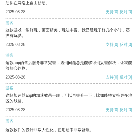
助你在网络上自由移动。
2025-08-28
支持
[0]
反对
[0]
游客
这款游戏非常好玩，画面精美，玩法丰富。我已经玩了好几个小时，还
没有玩腻。
2025-08-28
支持
[0]
反对
[0]
游客
这款app的售后服务非常完善，遇到问题总是能够得到妥善解决，让我能
够放心购物。
2025-08-28
支持
[0]
反对
[0]
游客
这款加速器app的加速效果一般，可以再提升一下，比如能够支持更多地
区的线路。
2025-08-28
支持
[0]
反对
[0]
游客
这款软件的设计非常人性化，使用起来非常舒服。