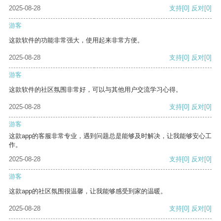
2025-08-28
支持
[0]
反对
[0]
游客
这款软件的功能非常强大，使用起来非常方便。
2025-08-28
支持
[0]
反对
[0]
游客
这款软件的社区氛围非常好，可以与其他用户交流学习心得。
2025-08-28
支持
[0]
反对
[0]
游客
这款app的客服非常专业，遇到问题总是能够及时解决，让我能够安心工
作。
2025-08-28
支持
[0]
反对
[0]
游客
这款app的社区氛围很温馨，让我能够感受到家的温暖。
2025-08-28
支持
[0]
反对
[0]