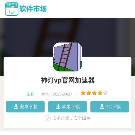
神灯vp官网加速器
工具
|
时间：2025-08-27
|
安卓下载
苹果下载
PC下载
安卓市场，安全绿色