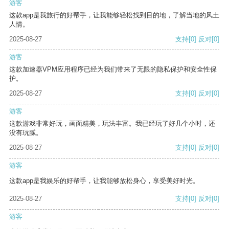
游客
这款app是我旅行的好帮手，让我能够轻松找到目的地，了解当地的风土
人情。
2025-08-27
支持
[0]
反对
[0]
游客
这款加速器VPM应用程序已经为我们带来了无限的隐私保护和安全性保
护。
2025-08-27
支持
[0]
反对
[0]
游客
这款游戏非常好玩，画面精美，玩法丰富。我已经玩了好几个小时，还
没有玩腻。
2025-08-27
支持
[0]
反对
[0]
游客
这款app是我娱乐的好帮手，让我能够放松身心，享受美好时光。
2025-08-27
支持
[0]
反对
[0]
游客