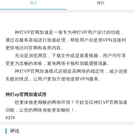
简介
排行
神灯VP官网加速是一项专为神灯VP用户设计的功能，
通过在服务器端进行加速处理，帮助用户在使用VPN连接时
更快地访问官网和各类内容。
无论是浏览网页、下载文件或是观看视频，用户均可享
受更为流畅的体验，避免网络卡顿和加载缓慢现象。
神灯VP官网加速模式还能提高网络的稳定性，减少连接
失败的情况，让用户更加方便地使用VPN服务。
神灯vp官网加速试用
想要体验更顺畅的网络环境？不妨尝试神灯VP官网加速
功能，让您的网络体验更加畅快！。
#37#
评论