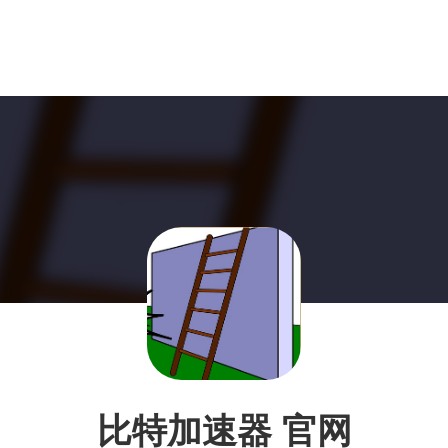
比特加速器 官网