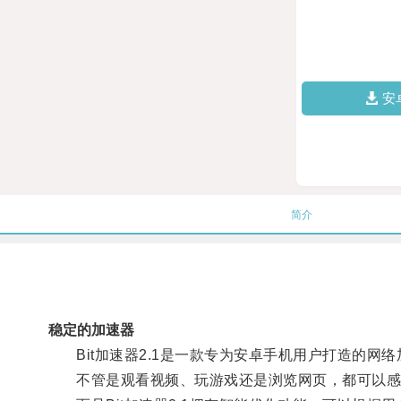
安
简介
稳定的加速器
Bit加速器2.1是一款专为安卓手机用户打造的网
不管是观看视频、玩游戏还是浏览网页，都可以感