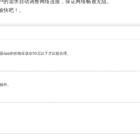
用户的需求自动调整网络连接，保证网络畅通无阻。
愉快吧！。
器app的价格应该在50元以下才比较合理。
悉操作。