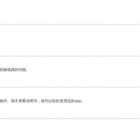
动切换线路的功能。
操作。我不用看说明书，就可以轻松使用这款app。