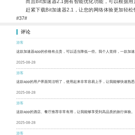
而且Bit加速器2.1拥有智能优化功能，可以根据
赶紧下载Bit加速器2.1，让您的网络体验更加轻松
#37#
评论
游客
这款加速器app的价格有点贵，可以适当降低一些。我个人觉得，一款加速
2025-08-28
游客
这款app的用户界面简洁明了，使用起来非常容易上手，让我能够快速熟
2025-08-28
游客
这款app的酒店、餐厅推荐非常有用，让我能够享受到高品质的旅行体验。
2025-08-28
游客