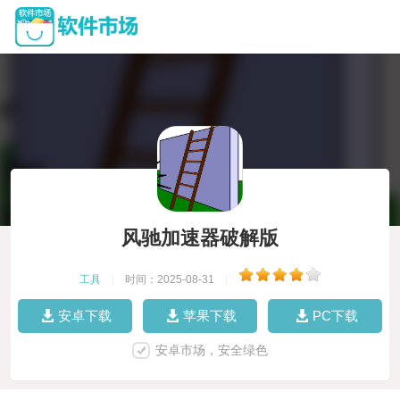
风驰加速器破解版
工具
|
时间：2025-08-31
|
安卓下载
苹果下载
PC下载
安卓市场，安全绿色