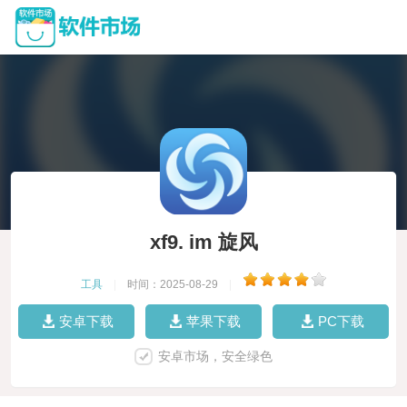
xf9. im 旋风
工具
|
时间：2025-08-29
|
安卓下载
苹果下载
PC下载
安卓市场，安全绿色