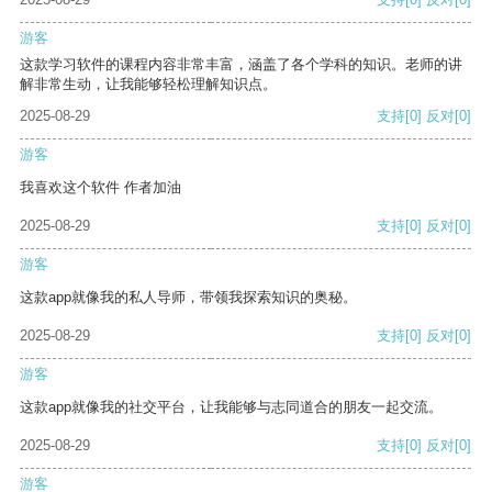
游客
这款学习软件的课程内容非常丰富，涵盖了各个学科的知识。老师的讲
解非常生动，让我能够轻松理解知识点。
2025-08-29
支持
[0]
反对
[0]
游客
我喜欢这个软件 作者加油
2025-08-29
支持
[0]
反对
[0]
游客
这款app就像我的私人导师，带领我探索知识的奥秘。
2025-08-29
支持
[0]
反对
[0]
游客
这款app就像我的社交平台，让我能够与志同道合的朋友一起交流。
2025-08-29
支持
[0]
反对
[0]
游客