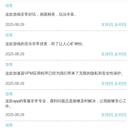
游客
这款游戏非常好玩，画面精美，玩法丰富。
2025-08-29
支持
[0]
反对
[0]
游客
这款游戏的音乐非常优美，听了让人心旷神怡。
2025-08-29
支持
[0]
反对
[0]
游客
这款加速器VPM应用程序已经为我们带来了无限的隐私和安全性保护。
2025-08-29
支持
[0]
反对
[0]
游客
这款app的客服非常专业，遇到问题总是能够及时解决，让我能够安心工
作。
2025-08-29
支持
[0]
反对
[0]
游客