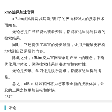
xfh5旋风加速官网
xf5.im旋风官网以其简洁明了的界面和强大的搜索技术
而闻名。
无论您是在寻找资讯或者资源，都能在这里得到快速的
搜索结果。
同时，它还提供了丰富的分类导航，让用户能够更轻松
地找到自己需要的内容。
除此之外，xf5.im旋风官网秉承用户至上的理念，不断
优化用户体验，保障搜索结果的准确性和实时性。
无论是资讯、学习还是娱乐需求，都能在这里得到满
足。
总之，xf5.im旋风官网将为您带来全新的搜索体验，让
您的上网之旅更加轻松和愉快。
#37#
评论