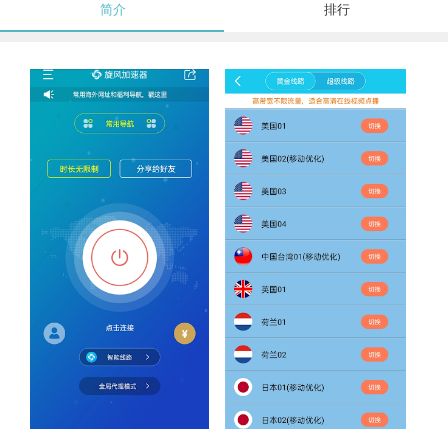
简介
排行