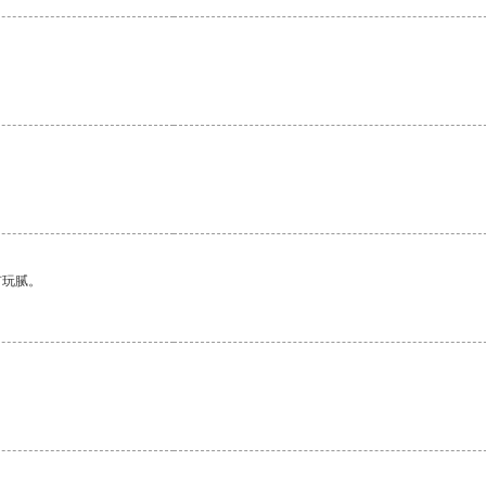
。
有玩腻。