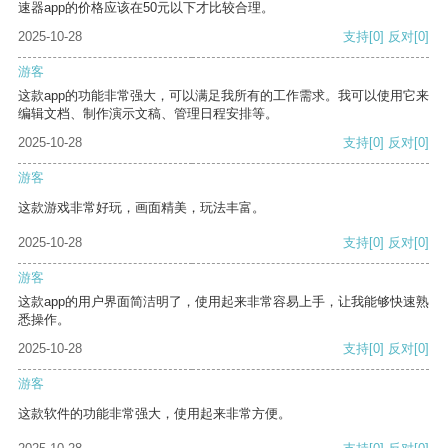
速器app的价格应该在50元以下才比较合理。
2025-10-28
支持
[0]
反对
[0]
游客
这款app的功能非常强大，可以满足我所有的工作需求。我可以使用它来
编辑文档、制作演示文稿、管理日程安排等。
2025-10-28
支持
[0]
反对
[0]
游客
这款游戏非常好玩，画面精美，玩法丰富。
2025-10-28
支持
[0]
反对
[0]
游客
这款app的用户界面简洁明了，使用起来非常容易上手，让我能够快速熟
悉操作。
2025-10-28
支持
[0]
反对
[0]
游客
这款软件的功能非常强大，使用起来非常方便。