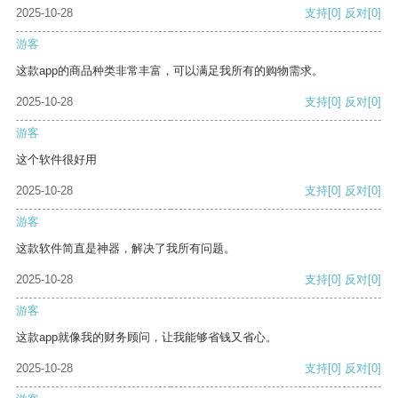
2025-10-28
支持
[0]
反对
[0]
游客
这款app的商品种类非常丰富，可以满足我所有的购物需求。
2025-10-28
支持
[0]
反对
[0]
游客
这个软件很好用
2025-10-28
支持
[0]
反对
[0]
游客
这款软件简直是神器，解决了我所有问题。
2025-10-28
支持
[0]
反对
[0]
游客
这款app就像我的财务顾问，让我能够省钱又省心。
2025-10-28
支持
[0]
反对
[0]