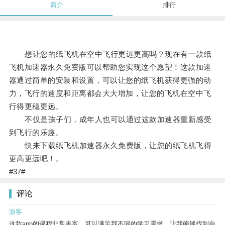
简介
排行
想让您的纸飞机在空中飞行更远更高吗？现在有一款纸
飞机加速器永久免费版可以帮助您实现这个愿望！这款加速
器通过简单的安装和设置，可以让您的纸飞机获得更强的动
力，飞行的速度和距离都会大大增加，让您的飞机在空中飞
行得更稳更远。
不仅是孩子们，成年人也可以通过这款加速器重新感受
到飞行的乐趣。
快来下载纸飞机加速器永久免费版，让您的纸飞机飞得
更高更远吧！。
#37#
评论
游客
这款app的课程非常丰富，可以满足我不同的学习需求，让我能够找到自