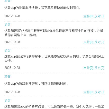
游客
这款app的物流非常快捷，我下单后很快就能收到商品。
2025-10-28
支持
[0]
反对
[0]
游客
这款加速器VPM应用程序可以给你提供最高速度和安全性的连接，并帮
助你在网络上自由移动。
2025-10-28
支持
[0]
反对
[0]
游客
这款app是我旅行的好帮手，让我能够轻松找到目的地，了解当地的风土
人情。
2025-10-28
支持
[0]
反对
[0]
游客
这款app的游戏非常好玩，可以让我消磨时间。
2025-10-28
支持
[0]
反对
[0]
游客
这款加速器app的价格有点贵，可以适当降低一些。我个人觉得，一款加