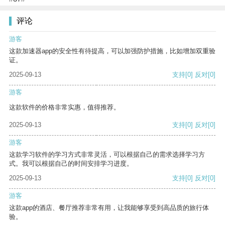
评论
游客
这款加速器app的安全性有待提高，可以加强防护措施，比如增加双重验
证。
2025-09-13
支持
[0]
反对
[0]
游客
这款软件的价格非常实惠，值得推荐。
2025-09-13
支持
[0]
反对
[0]
游客
这款学习软件的学习方式非常灵活，可以根据自己的需求选择学习方
式。我可以根据自己的时间安排学习进度。
2025-09-13
支持
[0]
反对
[0]
游客
这款app的酒店、餐厅推荐非常有用，让我能够享受到高品质的旅行体
验。