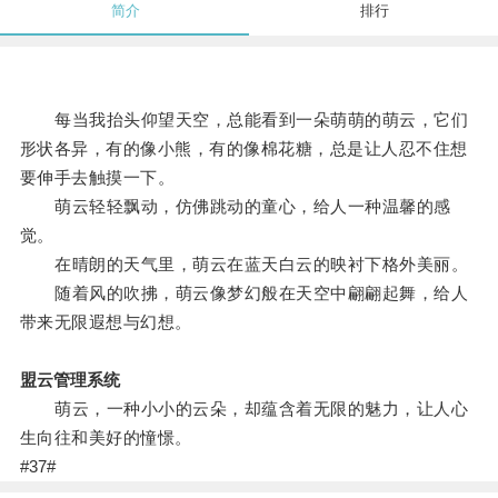
简介
排行
每当我抬头仰望天空，总能看到一朵萌萌的萌云，它们
形状各异，有的像小熊，有的像棉花糖，总是让人忍不住想
要伸手去触摸一下。
萌云轻轻飘动，仿佛跳动的童心，给人一种温馨的感
觉。
在晴朗的天气里，萌云在蓝天白云的映衬下格外美丽。
随着风的吹拂，萌云像梦幻般在天空中翩翩起舞，给人
带来无限遐想与幻想。
盟云管理系统
萌云，一种小小的云朵，却蕴含着无限的魅力，让人心
生向往和美好的憧憬。
#37#